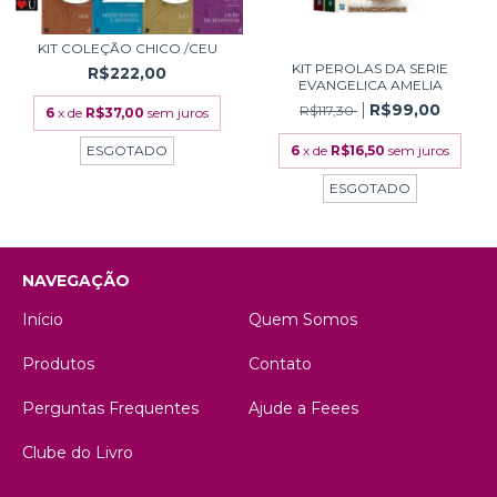
KIT COLEÇÃO CHICO /CEU
KIT PEROLAS DA SERIE
R$222,00
EVANGELICA AMELIA
R$99,00
R$117,30
6
x de
R$37,00
sem juros
6
x de
R$16,50
sem juros
ESGOTADO
ESGOTADO
NAVEGAÇÃO
Início
Quem Somos
Produtos
Contato
Perguntas Frequentes
Ajude a Feees
Clube do Livro