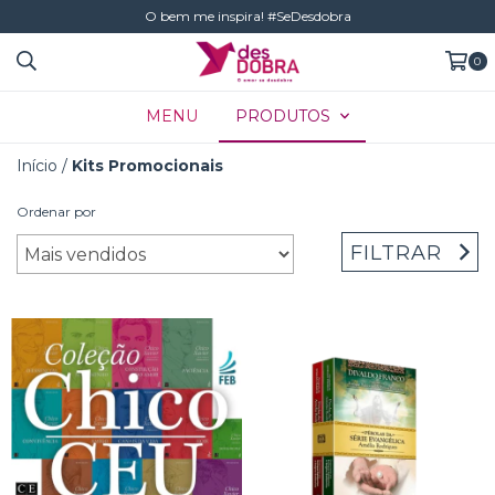
O bem me inspira! #SeDesdobra
0
MENU
PRODUTOS
Início
/
Kits Promocionais
Ordenar por
FILTRAR