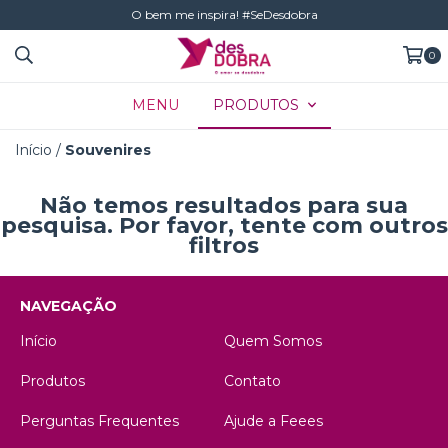
O bem me inspira! #SeDesdobra
0
MENU
PRODUTOS
Início
/
Souvenires
Não temos resultados para sua
pesquisa. Por favor, tente com outros
filtros
NAVEGAÇÃO
Início
Quem Somos
Produtos
Contato
Perguntas Frequentes
Ajude a Feees