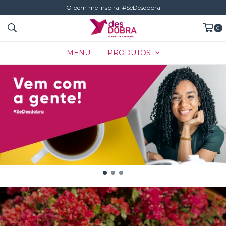
O bem me inspira! #SeDesdobra
0
MENU
PRODUTOS