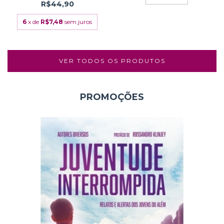
R$44,90
6
x de
R$7,48
sem juros
VER TODOS OS PRODUTOS
PROMOÇÕES