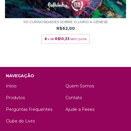
101 CURISOSIDADES SOBRE O LIVRO A GÊNESE
R$62,00
6
x de
R$10,33
sem juros
NAVEGAÇÃO
Início
Quem Somos
Produtos
Contato
Perguntas Frequentes
Ajude a Feees
Clube do Livro