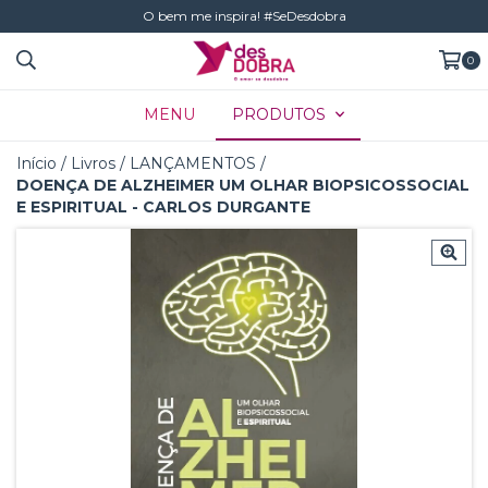
O bem me inspira! #SeDesdobra
0
MENU
PRODUTOS
Início
/
Livros
/
LANÇAMENTOS
/
DOENÇA DE ALZHEIMER UM OLHAR BIOPSICOSSOCIAL
E ESPIRITUAL - CARLOS DURGANTE