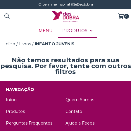
O bem me inspira! #SeDesdobra
0
MENU
PRODUTOS
Início
/
Livros
/
INFANTO JUVENIS
Não temos resultados para sua
pesquisa. Por favor, tente com outros
filtros
NAVEGAÇÃO
Início
Quem Somos
Produtos
Contato
Perguntas Frequentes
Ajude a Feees