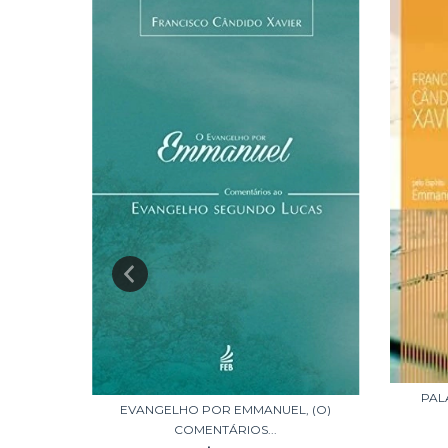
, (O)
s
PAL
EVANGELHO POR EMMANUEL, (O)
COMENTÁRIOS...