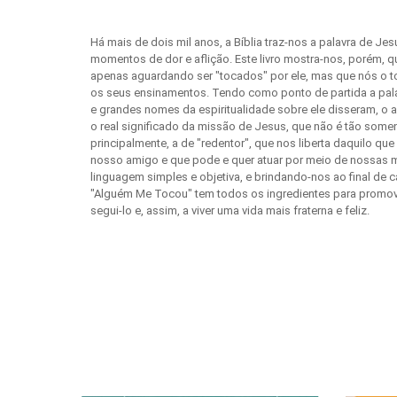
Há mais de dois mil anos, a Bíblia traz-nos a palavra de 
momentos de dor e aflição. Este livro mostra-nos, porém, 
apenas aguardando ser "tocados" por ele, mas que nós o t
os seus ensinamentos. Tendo como ponto de partida a palav
e grandes nomes da espiritualidade sobre ele disseram, o au
o real significado da missão de Jesus, que não é tão som
principalmente, a de "redentor", que nos liberta daquilo qu
nosso amigo e que pode e quer atuar por meio de nossas 
linguagem simples e objetiva, e brindando-nos ao final de
"Alguém Me Tocou" tem todos os ingredientes para promov
segui-lo e, assim, a viver uma vida mais fraterna e feliz.