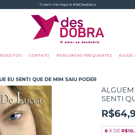
O bem me inspira! #SeDesdobra
PRODUTOS
CONTATO
PERGUNTAS FREQUENTES
AJUDE 
E EU SENTI QUE DE MIM SAIU PODER
ALGUEM 
SENTI Q
R$64,
6
X DE
R$10