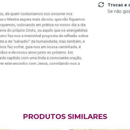
Trocas e 
Se não gos
Jesus, de quem costumamos nos socorrer nos
que o Mestre espera mais de nós; que não fiquemos
oquemos, colocando em prática no nosso dia a dia
ra do próprio Cristo, ou aquilo que os evangelistas
tor faz-nos a irresistível proposta de reflexão sobre
ente a de "salvador" da humanidade, mas também, e
e nos faz sofrer, guia-nos em nossa caminhada, é
mãos e de nosso amor junto ao próximo. Em
 cada capítulo com uma linda e comovente oração,
er este encontro com Jesus, convidando-nos a
PRODUTOS SIMILARES