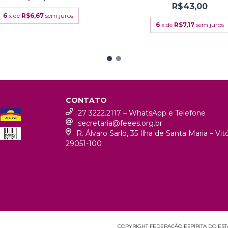
R$43,00
6
x de
R$6,67
sem juros
6
x de
R$7,17
sem juros
CONTATO
27 3222.2117 – WhatsApp e Telefone
secretaria@feees.org.br
R. Álvaro Sarlo, 35 Ilha de Santa Maria – Vi
29051-100
COPYRIGHT FEDERAÇÃO ESPÍRITA DO ESTAD