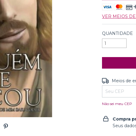
VER MEIOS D
QUANTIDADE
Entregas para o
Meios de e
Não sei meu CEP
Compra p
Seus dados