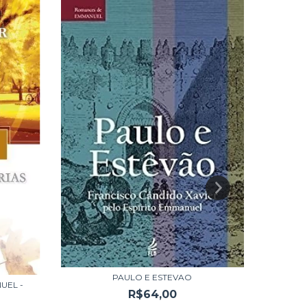
PAULO E ESTEVAO
EVAN
UEL -
R$64,00