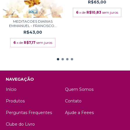
R$65,00
6
x de
R$10,83
sem juros
MEDITACOES DIARIAS
EMMANUEL - FRANCISCO...
R$43,00
6
x de
R$7,17
sem juros
NAVEGAÇÃO
Início
Quem Somos
Produtos
Contato
Perguntas Frequentes
Ajude a Feees
Clube do Livro