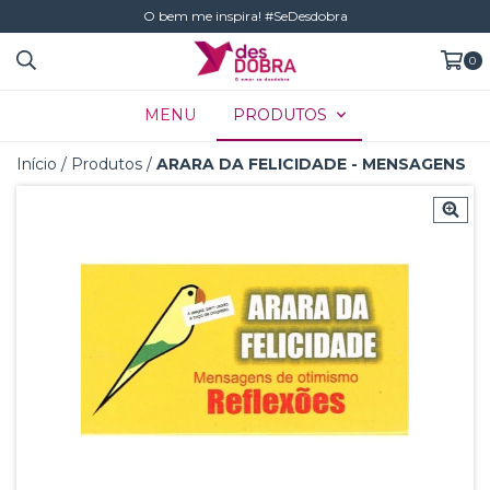
O bem me inspira! #SeDesdobra
0
MENU
PRODUTOS
Início
/
Produtos
/
ARARA DA FELICIDADE - MENSAGENS