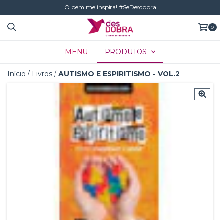
O bem me inspira! #SeDesdobra
0
MENU
PRODUTOS
Início
/
Livros
/
AUTISMO E ESPIRITISMO - VOL.2