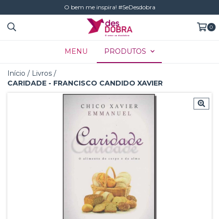
O bem me inspira! #SeDesdobra
0
MENU
PRODUTOS
Início
/
Livros
/
CARIDADE - FRANCISCO CANDIDO XAVIER