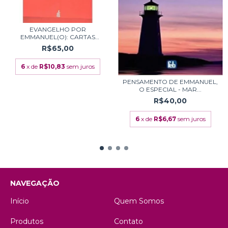
EVANGELHO POR
EMMANUEL(O): CARTAS
UNIVER...
R$65,00
6
x de
R$10,83
sem juros
PENSAMENTO DE EMMANUEL,
O ESPECIAL - MAR...
R$40,00
6
x de
R$6,67
sem juros
NAVEGAÇÃO
Início
Quem Somos
Produtos
Contato