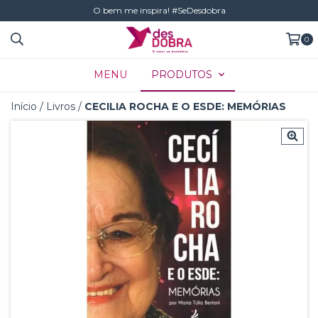
O bem me inspira! #SeDesdobra
0
MENU
PRODUTOS
Início
/
Livros
/
CECILIA ROCHA E O ESDE: MEMÓRIAS