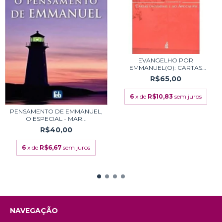
EVANGELHO POR
EMMANUEL(O): CARTAS
UNIVER...
R$65,00
6
x de
R$10,83
sem juros
PENSAMENTO DE EMMANUEL,
O ESPECIAL - MAR...
R$40,00
6
x de
R$6,67
sem juros
NAVEGAÇÃO