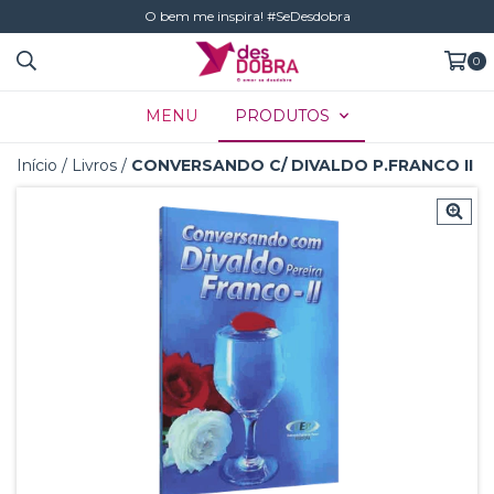
O bem me inspira! #SeDesdobra
0
MENU
PRODUTOS
Início
/
Livros
/
CONVERSANDO C/ DIVALDO P.FRANCO II