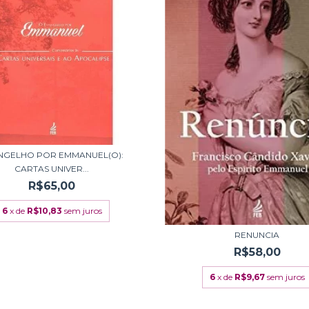
NGELHO POR EMMANUEL(O):
CARTAS UNIVER...
R$65,00
6
x de
R$10,83
sem juros
RENUNCIA
R$58,00
6
x de
R$9,67
sem juros