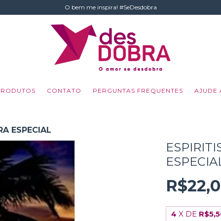
O bem me inspira! #SeDesdobra
PRODUTOS
CONTATO
PERGUNTAS FREQUENTES
AJUDE 
RA ESPECIAL
ESPIRIT
ESPECIA
R$22,
4
X DE
R$5,