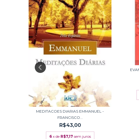
EVA
IS
MEDITACOES DIARIAS EMMANUEL -
FRANCISCO...
R$43,00
6
x de
R$7,17
sem juros