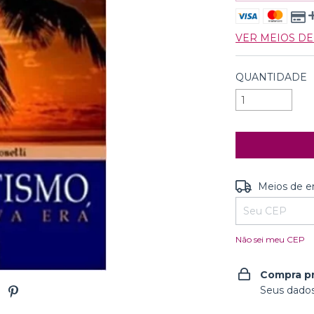
VER MEIOS D
QUANTIDADE
Entregas para o
Meios de e
Não sei meu CEP
Compra p
Seus dados