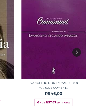
EVANGELHO POR EMMANUEL(O):
EVAN
MARCOS COMENT...
R$46,00
6
x de
R$7,67
sem juros