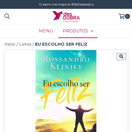
O bem me inspira! #SeDesdobra
0
MENU
PRODUTOS
Início
/
Livros
/
EU ESCOLHO SER FELIZ