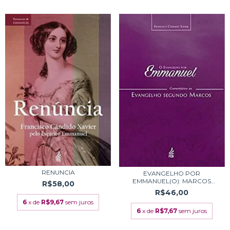
RENUNCIA
EVANGELHO POR
EMMANUEL(O): MARCOS
R$58,00
COMENT...
R$46,00
6
x de
R$9,67
sem juros
6
x de
R$7,67
sem juros