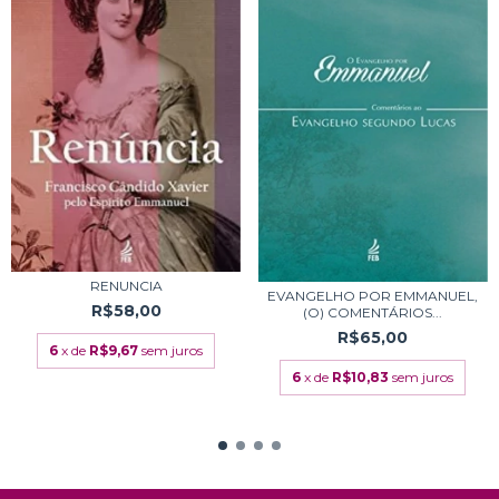
RENUNCIA
EVANGELHO POR EMMANUEL,
R$58,00
(O) COMENTÁRIOS...
R$65,00
6
x de
R$9,67
sem juros
6
x de
R$10,83
sem juros