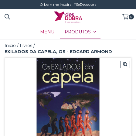
O bem me inspira! #SeDesdobra
0
MENU
PRODUTOS
Início
/
Livros
/
EXILADOS DA CAPELA, OS - EDGARD ARMOND