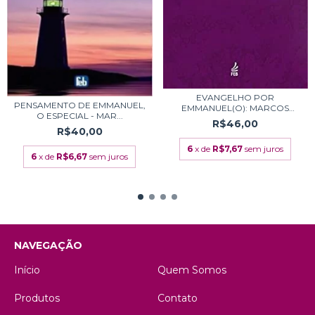
EVANGELHO POR
PENSAMENTO DE EMMANUEL,
EMMANUEL(O): MARCOS
O ESPECIAL - MAR...
COMENT...
R$46,00
R$40,00
6
x de
R$7,67
sem juros
6
x de
R$6,67
sem juros
NAVEGAÇÃO
Início
Quem Somos
Produtos
Contato