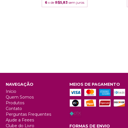
s
6
x de
R$5,83
sem juros
NAVEGAÇÃO
MEIOS DE PAGAMENTO
Início
Quem Somos
Produtos
Contato
Perguntas Frequentes
Ajude a Feees
Clube do Livro
FORMAS DE ENVIO