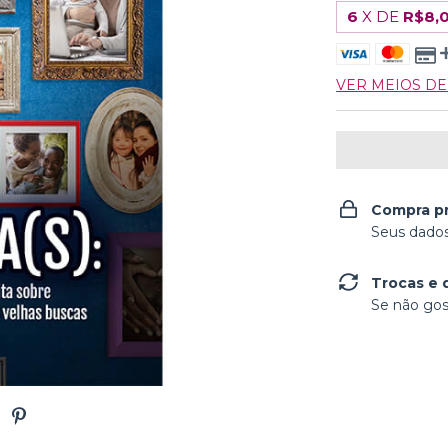
6
X DE
R$8,
VER MEIOS D
Compra p
Seus dados
Trocas e 
Se não gos