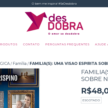
O bem me inspira! #SeDesdobra
PRODUTOS
CONTATO
PERGUNTAS FREQUENTES
AJUDE 
GICA
Família
FAMILIA(S): UMA VISAO ESPIRITA S
/
/
FAMILIA(
SOBRE 
R$48,
ESGOTADO