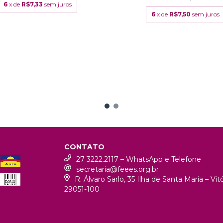
6
x de
R$7,33
sem juros
6
x de
R$7,50
sem juros
CONTATO
27 3222.2117 – WhatsApp e Telefone
secretaria@feees.org.br
R. Álvaro Sarlo, 35 Ilha de Santa Maria – Vi
29051-100