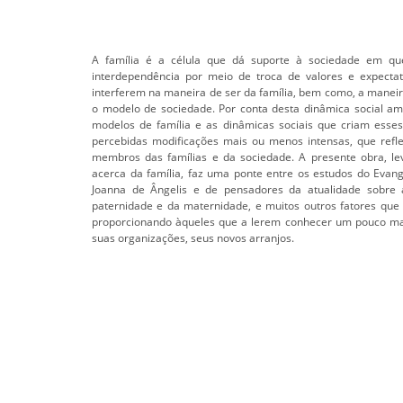
A família é a célula que dá suporte à sociedade em 
interdependência por meio de troca de valores e expecta
interferem na maneira de ser da família, bem como, a manei
o modelo de sociedade. Por conta desta dinâmica social a
modelos de família e as dinâmicas sociais que criam esses
percebidas modificações mais ou menos intensas, que refle
membros das famílias e da sociedade. A presente obra, le
acerca da família, faz uma ponte entre os estudos do Evang
Joanna de Ângelis e de pensadores da atualidade sobre a
paternidade e da maternidade, e muitos outros fatores que 
proporcionando àqueles que a lerem conhecer um pouco mais
suas organizações, seus novos arranjos.