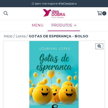
O bem me inspira! #SeDesdobra
0
MENU
PRODUTOS
Início
/
Livros
/
GOTAS DE ESPERANÇA - BOLSO