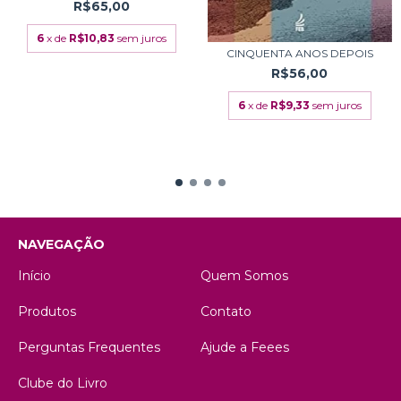
R$65,00
6
x de
R$10,83
sem juros
CINQUENTA ANOS DEPOIS
R$56,00
6
x de
R$9,33
sem juros
NAVEGAÇÃO
Início
Quem Somos
Produtos
Contato
Perguntas Frequentes
Ajude a Feees
Clube do Livro