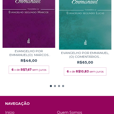
EVANGELHO POR
EVANGELHO POR EMMANUEL,
EMMANUEL(O): MARCOS
(O) COMENTÁRIOS...
COMENT...
R$46,00
R$65,00
6
x de
R$7,67
sem juros
6
x de
R$10,83
sem juros
NAVEGAÇÃO
Início
Quem Somos