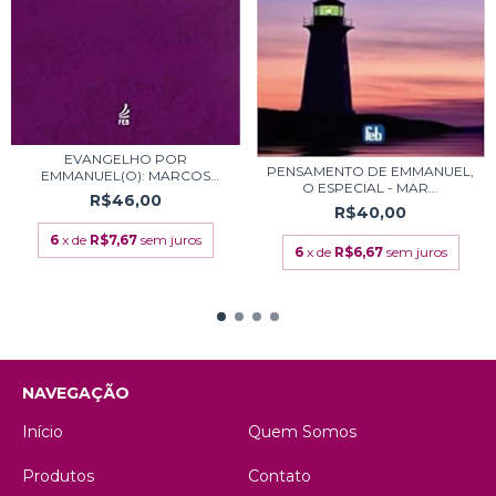
EVANGELHO POR
PENSAMENTO DE EMMANUEL,
EMMANUEL(O): MARCOS
O ESPECIAL - MAR...
COMENT...
R$46,00
R$40,00
6
x de
R$7,67
sem juros
6
x de
R$6,67
sem juros
NAVEGAÇÃO
Início
Quem Somos
Produtos
Contato