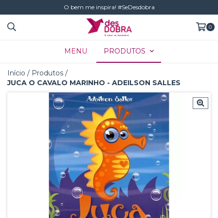
O bem me inspira! #SeDesdobra
0
MENU
PRODUTOS
Início
/
Produtos
/
JUCA O CAVALO MARINHO - ADEILSON SALLES