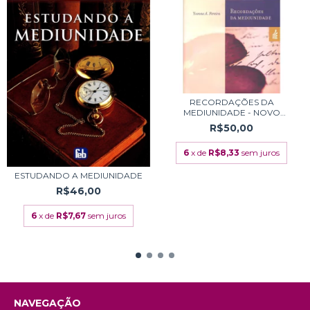
RECORDAÇÕES DA
MEDIUNIDADE - NOVO
PROJET...
R$50,00
6
x de
R$8,33
sem juros
ESTUDANDO A MEDIUNIDADE
R$46,00
6
x de
R$7,67
sem juros
NAVEGAÇÃO