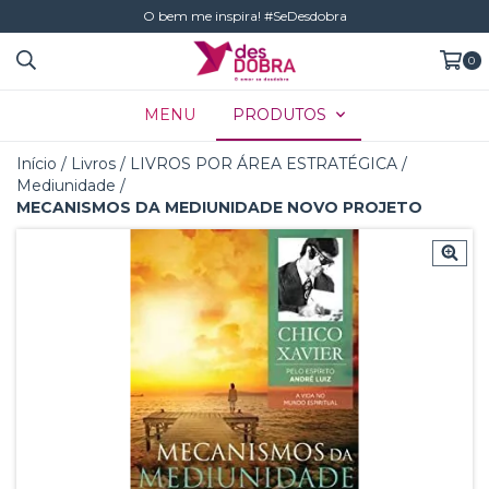
O bem me inspira! #SeDesdobra
0
MENU
PRODUTOS
Início
/
Livros
/
LIVROS POR ÁREA ESTRATÉGICA
/
Mediunidade
/
MECANISMOS DA MEDIUNIDADE NOVO PROJETO