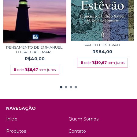
PAULO E ESTEVAO
PENSAMENTO DE EMMANUEL,
R$64,00
O ESPECIAL - MAR...
R$40,00
6
x de
R$10,67
sem juros
6
x de
R$6,67
sem juros
NAVEGAÇÃO
Início
Quem Somos
Produtos
Contato