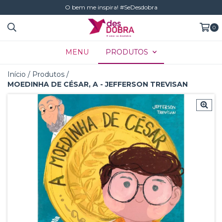
O bem me inspira! #SeDesdobra
0
MENU
PRODUTOS
Início
/
Produtos
/
MOEDINHA DE CÉSAR, A - JEFFERSON TREVISAN