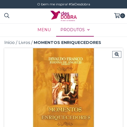
O bem me inspira! #SeDesdobra
0
MENU
PRODUTOS
Início
/
Livros
/
MOMENTOS ENRIQUECEDORES