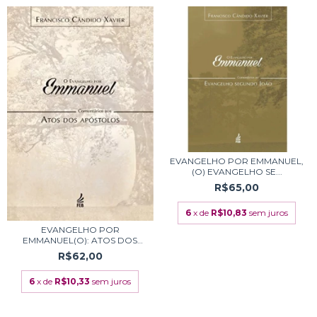
EVANGELHO POR EMMANUEL,
(O) EVANGELHO SE...
R$65,00
6
x de
R$10,83
sem juros
EVANGELHO POR
EMMANUEL(O): ATOS DOS
APOS...
R$62,00
6
x de
R$10,33
sem juros