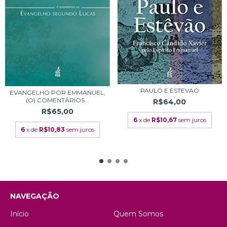
PAULO E ESTEVAO
EVANGELHO POR EMMANUEL,
(O) COMENTÁRIOS...
R$64,00
R$65,00
6
x de
R$10,67
sem juros
6
x de
R$10,83
sem juros
NAVEGAÇÃO
Início
Quem Somos