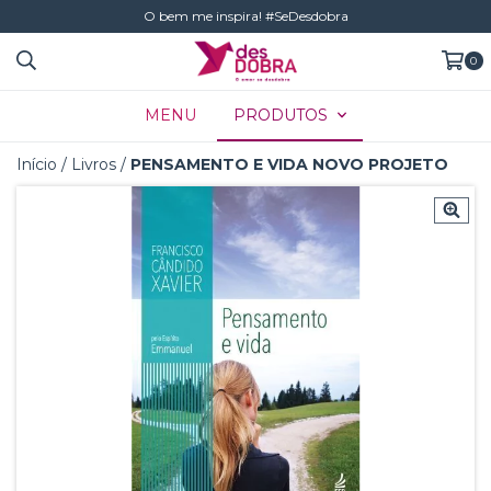
O bem me inspira! #SeDesdobra
0
MENU
PRODUTOS
Início
/
Livros
/
PENSAMENTO E VIDA NOVO PROJETO