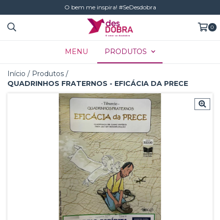
O bem me inspira! #SeDesdobra
0
MENU
PRODUTOS
Início
/
Produtos
/
QUADRINHOS FRATERNOS - EFICÁCIA DA PRECE