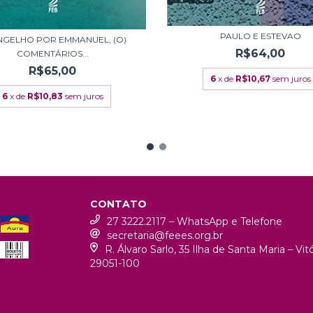
PAULO E ESTEVAO
NGELHO POR EMMANUEL, (O)
R$64,00
COMENTÁRIOS...
R$65,00
6
x de
R$10,67
sem juros
6
x de
R$10,83
sem juros
CONTATO
27 3222.2117 – WhatsApp e Telefone
secretaria@feees.org.br
R. Álvaro Sarlo, 35 Ilha de Santa Maria – Vi
29051-100