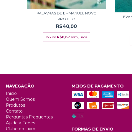
PALAVRAS DE EMMANUEL NOVO
EVA
UEL -
PROJETO
R$40,00
6
x de
R$6,67
sem juros
NAVEGAÇÃO
MEIOS DE PAGAMENTO
Início
Quem Somos
Produtos
Contato
Perguntas Frequentes
Ajude a Feees
Clube do Livro
FORMAS DE ENVIO