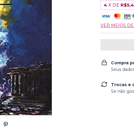
4
X DE
R$5,
VER MEIOS D
Compra p
Seus dados
Trocas e 
Se não gos