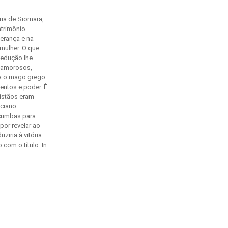
ria de Siomara,
trimônio.
herança e na
mulher. O que
sedução lhe
s amorosos,
na o mago grego
entos e poder. É
ristãos eram
ciano.
acumbas para
por revelar ao
iria à vitória.
com o título: In