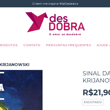
O bem me inspira! #SeDesdobra
PRODUTOS
CONTATO
PERGUNTAS FREQUENTES
AJUDE 
 KRIJANOWSKI
SINAL DA
KRIJANO
R$21,9
ESGOTADO