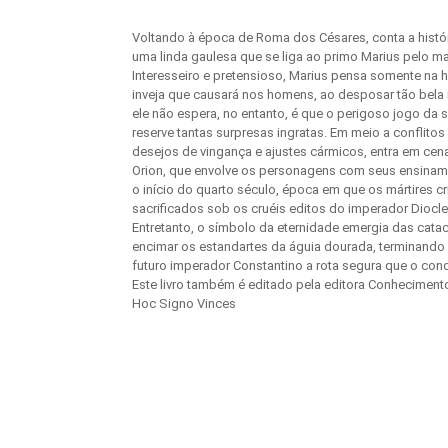
Voltando à época de Roma dos Césares, conta a histó
uma linda gaulesa que se liga ao primo Marius pelo ma
Interesseiro e pretensioso, Marius pensa somente na 
inveja que causará nos homens, ao desposar tão bela 
ele não espera, no entanto, é que o perigoso jogo da 
reserve tantas surpresas ingratas. Em meio a conflito
desejos de vingança e ajustes cármicos, entra em ce
Orion, que envolve os personagens com seus ensinam
o início do quarto século, época em que os mártires c
sacrificados sob os cruéis editos do imperador Diocle
Entretanto, o símbolo da eternidade emergia das cat
encimar os estandartes da águia dourada, terminando 
futuro imperador Constantino a rota segura que o conduz
Este livro também é editado pela editora Conhecimento 
Hoc Signo Vinces