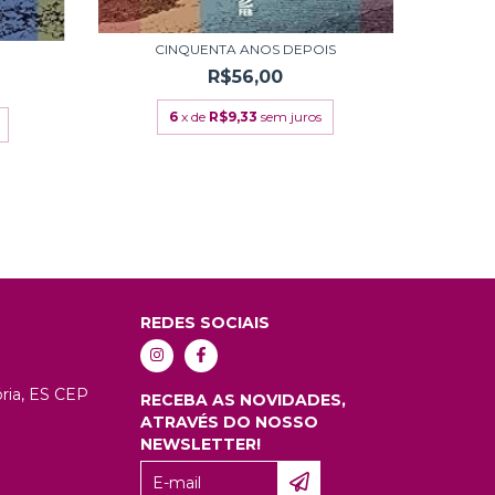
CINQUENTA ANOS DEPOIS
PEN
R$56,00
6
x de
R$9,33
sem juros
REDES SOCIAIS
tória, ES CEP
RECEBA AS NOVIDADES,
ATRAVÉS DO NOSSO
NEWSLETTER!