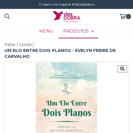
O bem me inspira! #SeDesdobra
0
MENU
PRODUTOS
Início
/
Livros
/
UM ELO ENTRE DOIS PLANOS - EVELYN FREIRE DE
CARVALHO