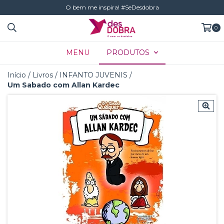
O bem me inspira! #SeDesdobra
0
MENU
PRODUTOS
Início
/
Livros
/
INFANTO JUVENIS
/
Um Sabado com Allan Kardec