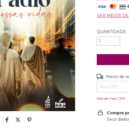
VER MEIOS D
QUANTIDADE
Entregas para o
Meios de e
Não sei meu CEP
Compra p
Seus dados