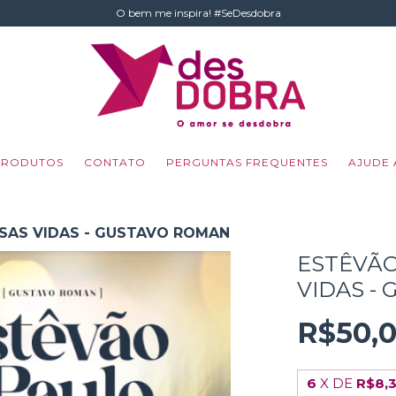
O bem me inspira! #SeDesdobra
PRODUTOS
CONTATO
PERGUNTAS FREQUENTES
AJUDE 
SAS VIDAS - GUSTAVO ROMAN
ESTÊVÃO
VIDAS -
R$50,
6
X DE
R$8,