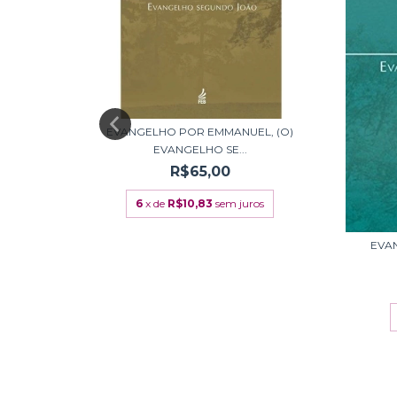
EVANGELHO POR EMMANUEL, (O)
EVANGELHO SE...
R$65,00
6
x de
R$10,83
sem juros
NOVO
EVA