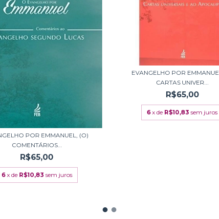
EVANGELHO POR EMMANUEL
CARTAS UNIVER...
R$65,00
6
x de
R$10,83
sem juros
NGELHO POR EMMANUEL, (O)
COMENTÁRIOS...
R$65,00
6
x de
R$10,83
sem juros