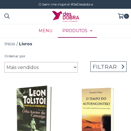
O bem me inspira! #SeDesdobra
0
MENU
PRODUTOS
Início
/
Livros
Ordenar por
FILTRAR