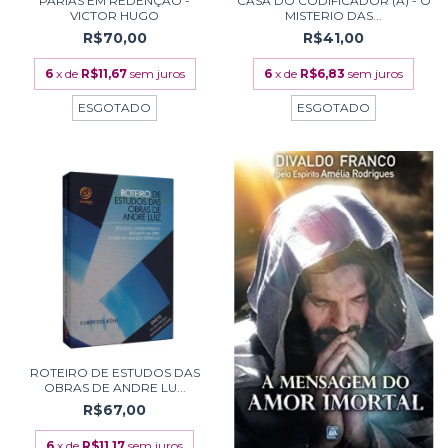
PÁRIAS EM REDENÇÃO -
CASA DO CODIFICADOR (A) - O
VICTOR HUGO
MISTERIO DAS...
R$70,00
R$41,00
6
x de
R$11,67
sem juros
6
x de
R$6,83
sem juros
ESGOTADO
ESGOTADO
ROTEIRO DE ESTUDOS DAS
OBRAS DE ANDRE LU...
R$67,00
6
x de
R$11,17
sem juros