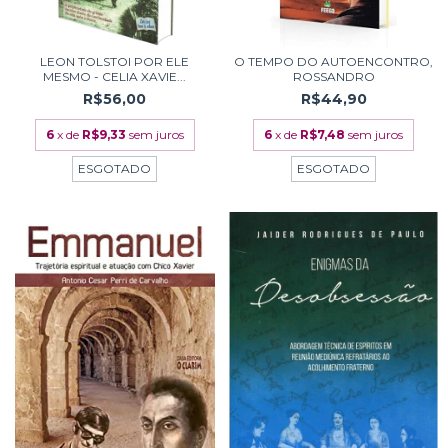
LEON TOLSTOI POR ELE
O TEMPO DO AUTOENCONTRO,
MESMO - CELIA XAVIE...
ROSSANDRO
R$56,00
R$44,90
6
x de
R$9,33
sem juros
6
x de
R$7,48
sem juros
ESGOTADO
ESGOTADO