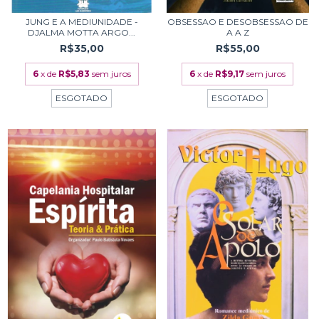
JUNG E A MEDIUNIDADE -
OBSESSAO E DESOBSESSAO DE
DJALMA MOTTA ARGO...
A A Z
R$35,00
R$55,00
6
x de
R$5,83
sem juros
6
x de
R$9,17
sem juros
ESGOTADO
ESGOTADO