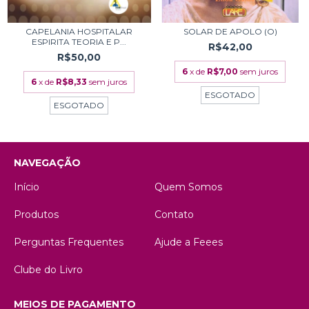
CAPELANIA HOSPITALAR
SOLAR DE APOLO (O)
ESPIRITA TEORIA E P...
R$42,00
R$50,00
6
x de
R$7,00
sem juros
6
x de
R$8,33
sem juros
ESGOTADO
ESGOTADO
NAVEGAÇÃO
Início
Quem Somos
Produtos
Contato
Perguntas Frequentes
Ajude a Feees
Clube do Livro
MEIOS DE PAGAMENTO