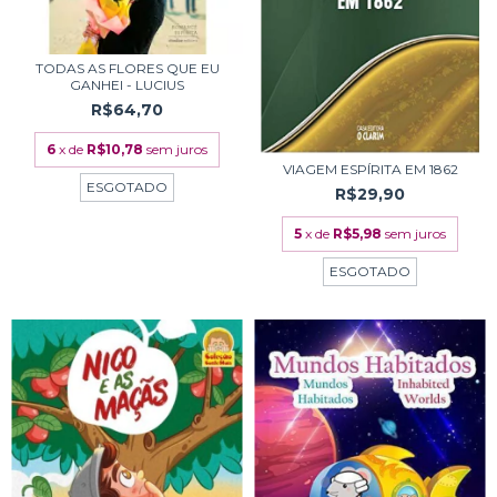
TODAS AS FLORES QUE EU
GANHEI - LUCIUS
R$64,70
6
x de
R$10,78
sem juros
VIAGEM ESPÍRITA EM 1862
ESGOTADO
R$29,90
5
x de
R$5,98
sem juros
ESGOTADO