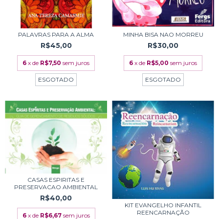
PALAVRAS PARA A ALMA
MINHA BISA NAO MORREU
R$45,00
R$30,00
6
x de
R$7,50
sem juros
6
x de
R$5,00
sem juros
ESGOTADO
ESGOTADO
CASAS ESPIRITAS E
PRESERVACAO AMBIENTAL
R$40,00
KIT EVANGELHO INFANTIL
REENCARNAÇÃO
6
x de
R$6,67
sem juros