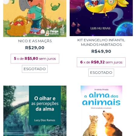
KIT EVANGELHO INFANTIL
NICO E AS MAÇÃS
MUNDOS HABITADOS
R$29,00
R$49,90
5
x de
R$5,80
sem juros
6
x de
R$8,32
sem juros
ESGOTADO
ESGOTADO