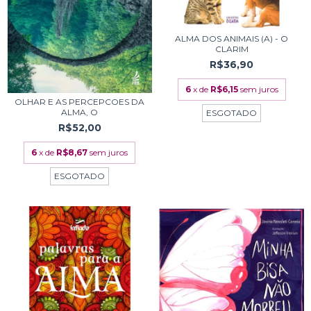
ALMA DOS ANIMAIS (A) - O
CLARIM
R$36,90
6
x de
R$6,15
sem juros
OLHAR E AS PERCEPCOES DA
ALMA, O
ESGOTADO
R$52,00
6
x de
R$8,67
sem juros
ESGOTADO