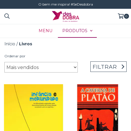
O bem me inspira! #SeDesdobra
0
MENU
PRODUTOS
Início
/
Livros
Ordenar por
FILTRAR