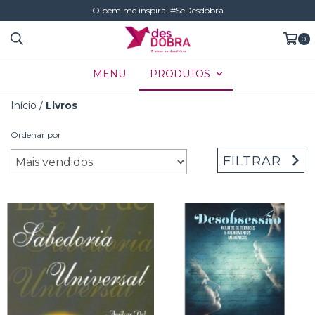
O bem me inspira! #SeDesdobra
0
MENU
PRODUTOS
Início
/
Livros
Ordenar por
FILTRAR