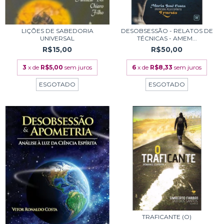
LIÇÕES DE SABEDORIA
DESOBSESSÃO - RELATOS DE
UNIVERSAL
TÉCNICAS - AMEM...
R$15,00
R$50,00
3
x de
R$5,00
sem juros
6
x de
R$8,33
sem juros
ESGOTADO
ESGOTADO
TRAFICANTE (O)