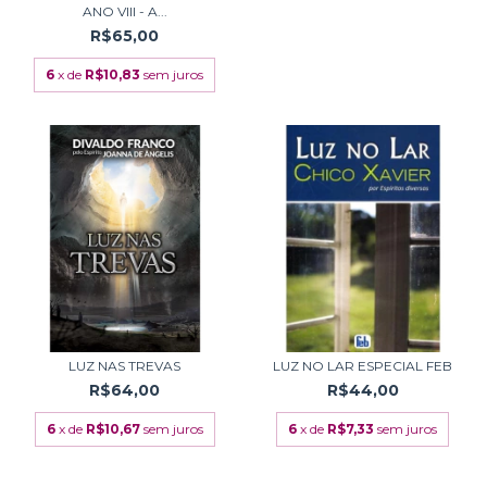
ANO VIII - A...
R$65,00
6
x de
R$10,83
sem juros
LUZ NAS TREVAS
LUZ NO LAR ESPECIAL FEB
R$64,00
R$44,00
6
x de
R$10,67
sem juros
6
x de
R$7,33
sem juros