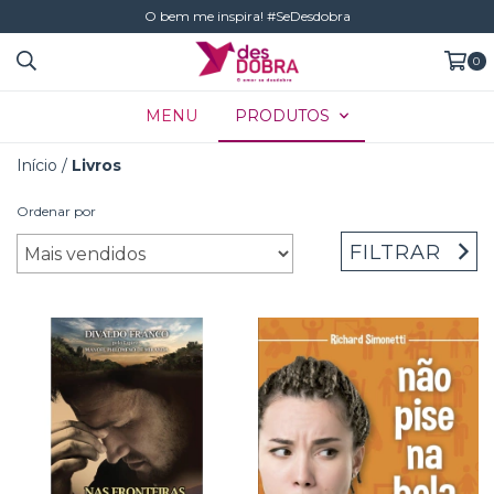
O bem me inspira! #SeDesdobra
0
MENU
PRODUTOS
Início
/
Livros
Ordenar por
FILTRAR