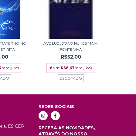
FRATERNO NO
AVE LUZ , JOAO NUNES MAIA,
SPIRITA
FONTE VIVA
,00
R$52,00
3
sem juros
6
x de
R$8,67
sem juros
TADO
ESGOTADO
REDES SOCIAIS
tória, ES CEP
RECEBA AS NOVIDADES,
ATRAVÉS DO NOSSO