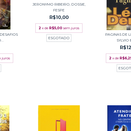
JERONYMO RIBEIRO, DOSSIE,
FESPE
R$10,00
2
x de
R$5,00
sem juros
 DESAFIOS
PAGINAS DE L
ESGOTADO
..
SYLVIO
R$12
 juros
2
x de
R$6,2
ESGO