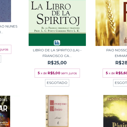
OAO NUNES
..
juros
LIBRO DE LA SPIRITOJ (LA) -
PAO NOSSO
FRANCISCO CA...
EMMA
R$25,00
R$28
5
x de
R$5,00
sem juros
5
x de
R$5,6
ESGOTADO
ESGO