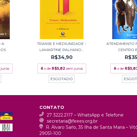
 A
TRANSE E MEDIUNIDADE -
ATENDIMENTO 
DOS
LAMARTINE PALHANO...
CENTRO E
R$34,90
R$35
juros
6
x de
R$5,82
sem juros
6
x de
R$5,8
ESGOTADO
ESGO
CONTATO
27 3222.2117 – WhatsApp e Telefone
secretaria@feees.org.br
R. Álvaro Sarlo, 35 Ilha de Santa Maria – Vi
29051-100