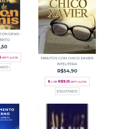
EON DENIS -
 BRITO
,50
5
sem juros
MINUTOS COM CHICO XAVIER
INTELITERA
TADO
R$54,90
6
x de
R$9,15
sem juros
ESGOTADO