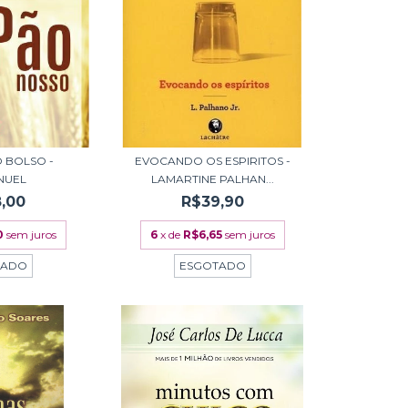
 BOLSO -
EVOCANDO OS ESPIRITOS -
NUEL
LAMARTINE PALHAN...
,00
R$39,90
0
sem juros
6
x de
R$6,65
sem juros
TADO
ESGOTADO