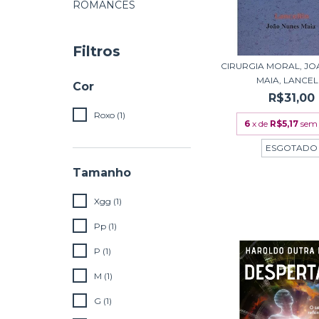
ROMANCES
Filtros
CIRURGIA MORAL, J
MAIA, LANCELI.
Cor
R$31,00
Roxo (1)
6
x de
R$5,17
sem 
ESGOTADO
Tamanho
Xgg (1)
Pp (1)
P (1)
M (1)
G (1)