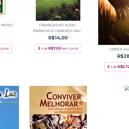
A NOVO
CRIANCAS NO ALEM -
FRANCISCO CANDIDO XAV...
R$14,00
juros
2
x de
R$7,00
sem juros
CRER E AG
R$28
5
x de
R$5,7