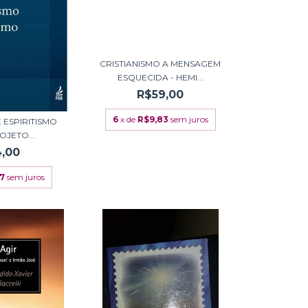
CRISTIANISMO A MENSAGEM
ESQUECIDA - HEMI...
R$59,00
6
x de
R$9,83
sem juros
E ESPIRITISMO
OJETO...
,00
67
sem juros