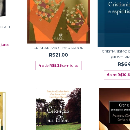
OR TI
 juros
CRISTIANISMO LIBERTADOR
CRISTIANISMO 
R$21,00
(NOVO PR
R$64
4
x de
R$5,25
sem juros
6
x de
R$10,