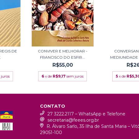
CONVERSAN
REGIS DE
CONVIVER E MELHORAR -
MEDIUNIDADE -
K
FRANCISCO DO ESPIR...
R$26
R$55,00
5
x de
R$5,3
 juros
6
x de
R$9,17
sem juros
CONTATO
27 3222.2117 – WhatsApp e Telefone
secretaria@feees.org.br
R. Álvaro Sarlo, 35 Ilha de Santa Maria – Vi
29051-100