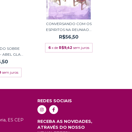
CONVERSANDO COM OS
ESPIRITOS NA REUNIAO...
R$56,50
6
x de
R$9,42
sem juros
DO SOBRE
 ABEL GLA...
,50
0
sem juros
REDES SOCIAIS
tória, ES CEP
RECEBA AS NOVIDADES,
ATRAVÉS DO NOSSO