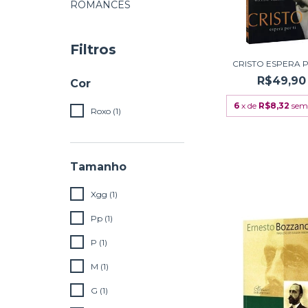
ROMANCES
Filtros
CRISTO ESPERA P
R$49,90
Cor
6
x de
R$8,32
sem
Roxo (1)
Tamanho
Xgg (1)
Pp (1)
P (1)
M (1)
G (1)