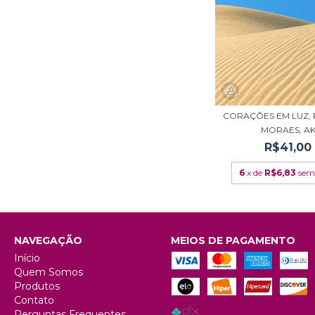
CORAÇÕES EM LUZ, 
MORAES, A
R$41,00
6
x de
R$6,83
sem
NAVEGAÇÃO
MEIOS DE PAGAMENTO
Início
Quem Somos
Produtos
Contato
Perguntas Frequentes