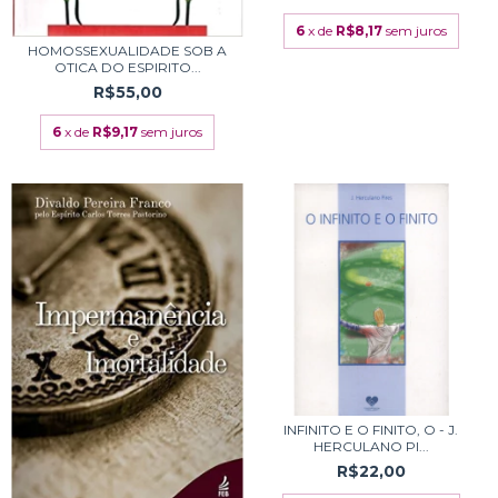
6
x de
R$8,17
sem juros
HOMOSSEXUALIDADE SOB A
OTICA DO ESPIRITO...
R$55,00
6
x de
R$9,17
sem juros
INFINITO E O FINITO, O - J.
HERCULANO PI...
R$22,00