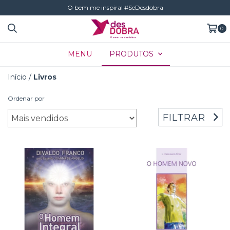
O bem me inspira! #SeDesdobra
0
MENU
PRODUTOS
Início
/
Livros
Ordenar por
FILTRAR