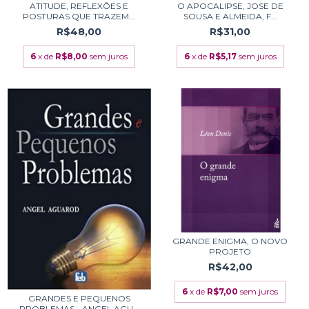
ATITUDE, REFLEXÕES E
O APOCALIPSE, JOSE DE
POSTURAS QUE TRAZEM...
SOUSA E ALMEIDA, F...
R$48,00
R$31,00
6
x de
R$8,00
sem juros
6
x de
R$5,17
sem juros
GRANDE ENIGMA, O NOVO
PROJETO
R$42,00
6
x de
R$7,00
sem juros
GRANDES E PEQUENOS
PROBLEMAS - ANGEL AGU...