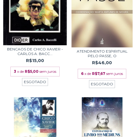
BENCAOS DE CHICO XAVIER -
ATENDIMENTO ESPIRITUAL
CARLOS A. BACC...
PELO PASSE, O
R$15,00
R$46,00
3
x de
R$5,00
sem juros
6
x de
R$7,67
sem juros
ESGOTADO
ESGOTADO