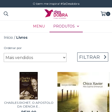
O bem me inspira! #SeDesdobra
0
MENU
PRODUTOS
Início
/
Livros
Ordenar por
FILTRAR
CHARLES RICHET, O APOSTOLO
DA CIENCIA E...
R$10,00