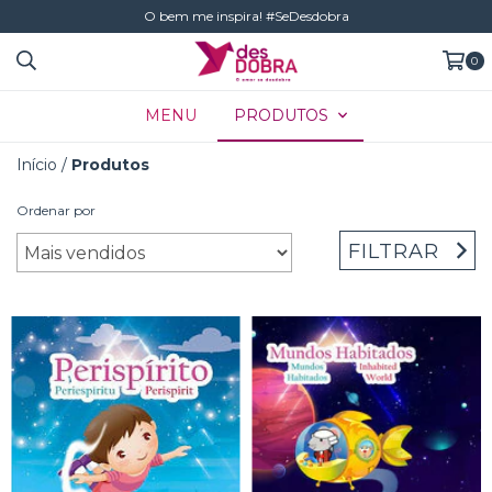
O bem me inspira! #SeDesdobra
0
MENU
PRODUTOS
Início
/
Produtos
Ordenar por
FILTRAR