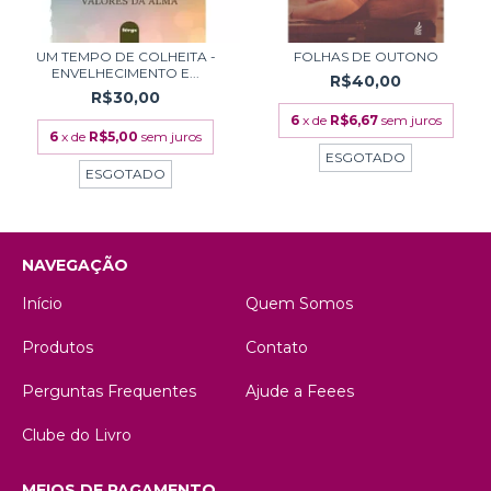
UM TEMPO DE COLHEITA -
FOLHAS DE OUTONO
ENVELHECIMENTO E...
R$40,00
R$30,00
6
x de
R$6,67
sem juros
6
x de
R$5,00
sem juros
ESGOTADO
ESGOTADO
NAVEGAÇÃO
Início
Quem Somos
Produtos
Contato
Perguntas Frequentes
Ajude a Feees
Clube do Livro
MEIOS DE PAGAMENTO