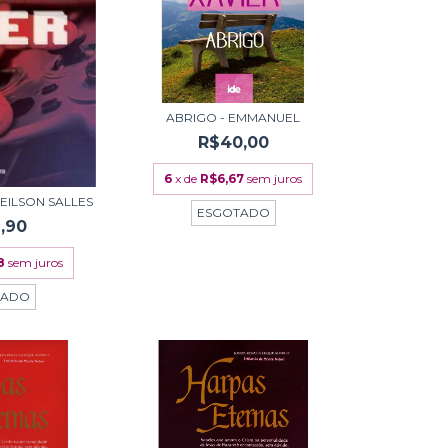
ABRIGO - EMMANUEL
R$40,00
6
x de
R$6,67
sem juros
EILSON SALLES
ESGOTADO
,90
8
sem juros
TADO