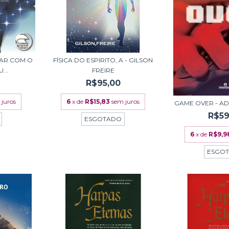
AR COM O
FÍSICA DO ESPIRITO, A - GILSON
...
FREIRE
R$95,00
 juros
6
x de
R$15,83
sem juros
GAME OVER - AD
R$59
ESGOTADO
6
x de
R$9,9
ESGO