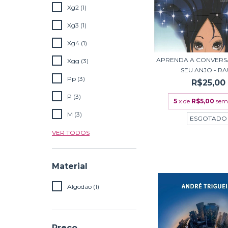
Xg2 (1)
Xg3 (1)
Xg4 (1)
APRENDA A CONVERS
Xgg (3)
SEU ANJO - RAU
Pp (3)
R$25,00
P (3)
5
x de
R$5,00
sem
M (3)
ESGOTADO
VER TODOS
Material
Algodão (1)
Preço