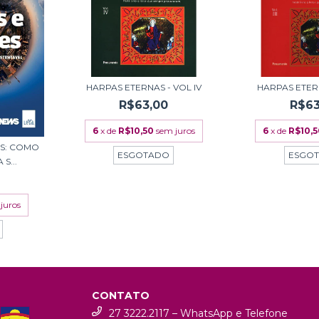
HARPAS ETERNAS - VOL IV
HARPAS ETERNA
R$63,00
R$63
6
x de
R$10,50
sem juros
6
x de
R$10,
ES: COMO
ESGOTADO
ESGO
S...
juros
CONTATO
27 3222.2117 – WhatsApp e Telefone