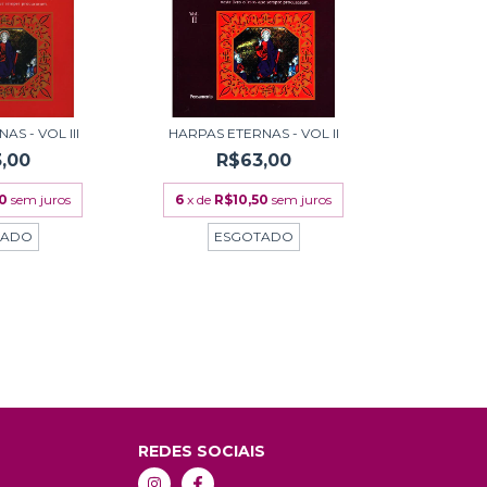
S - VOL III
HARPAS ETERNAS - VOL II
,00
R$63,00
50
sem juros
6
x de
R$10,50
sem juros
TADO
ESGOTADO
REDES SOCIAIS