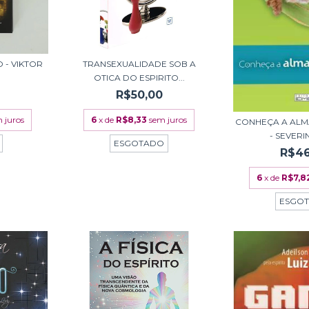
 - VIKTOR
TRANSEXUALIDADE SOB A
OTICA DO ESPIRITO...
R$50,00
 juros
6
x de
R$8,33
sem juros
CONHEÇA A ALM
- SEVERIN
ESGOTADO
R$46
6
x de
R$7,8
ESGO