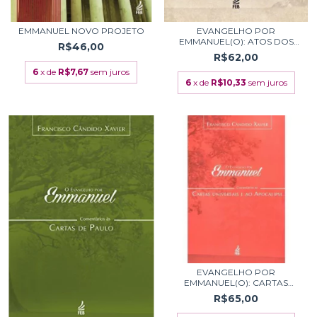
EMMANUEL NOVO PROJETO
EVANGELHO POR
EMMANUEL(O): ATOS DOS
R$46,00
APOS...
R$62,00
6
x de
R$7,67
sem juros
6
x de
R$10,33
sem juros
EVANGELHO POR
EMMANUEL(O): CARTAS
UNIVER...
R$65,00