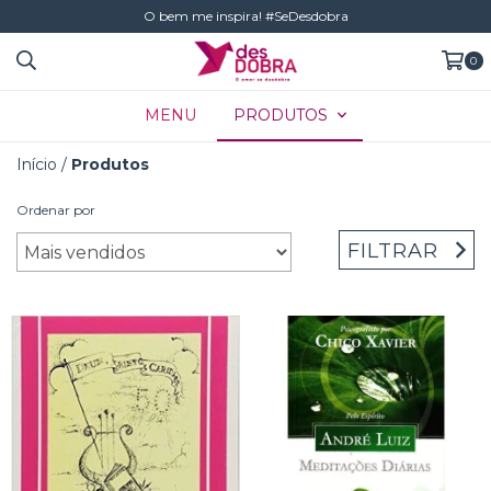
O bem me inspira! #SeDesdobra
0
MENU
PRODUTOS
Início
/
Produtos
Ordenar por
FILTRAR