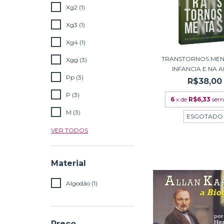
Xg2 (1)
Xg3 (1)
Xg4 (1)
TRANSTORNOS MEN
Xgg (3)
INFANCIA E NA A
Pp (3)
R$38,00
P (3)
6
x de
R$6,33
sem
M (3)
ESGOTADO
VER TODOS
Material
Algodão (1)
Preço