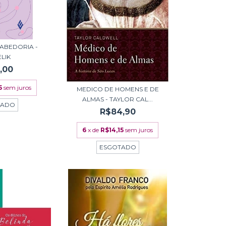
SABEDORIA -
ELIK
,00
5
sem juros
MEDICO DE HOMENS E DE
ALMAS - TAYLOR CAL...
TADO
R$84,90
6
x de
R$14,15
sem juros
ESGOTADO