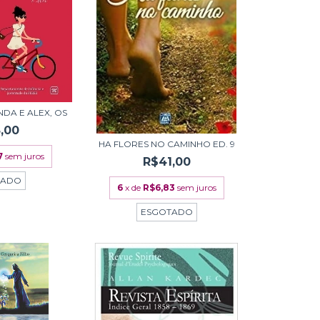
NDA E ALEX, OS
,00
HA FLORES NO CAMINHO ED. 9
7
sem juros
R$41,00
TADO
6
x de
R$6,83
sem juros
ESGOTADO