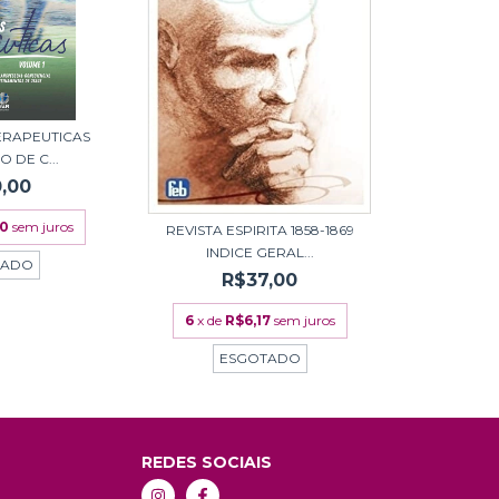
ERAPEUTICAS
O DE C...
,00
00
sem juros
REVISTA ESPIRITA 1858-1869
INDICE GERAL...
TADO
R$37,00
6
x de
R$6,17
sem juros
ESGOTADO
REDES SOCIAIS