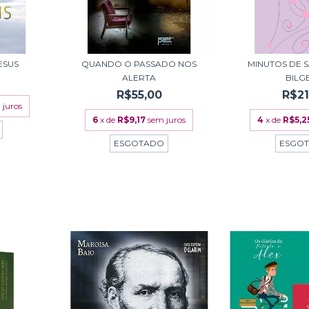
ESUS
QUANDO O PASSADO NOS
MINUTOS DE 
ALERTA
BILG
R$55,00
R$21
 juros
6
x de
R$9,17
sem juros
4
x de
R$5,2
ESGOTADO
ESGO