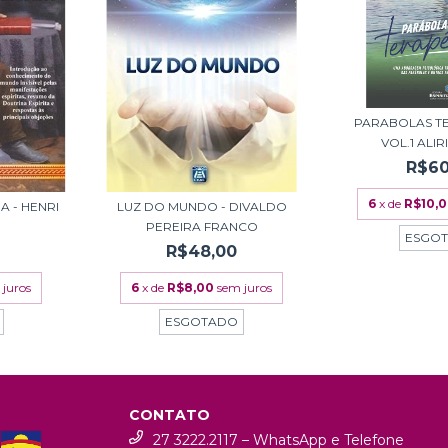
PARABOLAS T
VOL.1 ALIRI
R$60
6
x de
R$10,
A - HENRI
LUZ DO MUNDO - DIVALDO
PEREIRA FRANCO
ESGO
R$48,00
 juros
6
x de
R$8,00
sem juros
ESGOTADO
CONTATO
27 3222.2117 – WhatsApp e Telefone