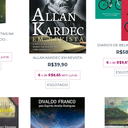
TAIS NA
DO...
DIARIOS DE BELI
R$58
 juros
ALLAN KARDEC EM REVISTA
6
x de
R$9,6
R$39,90
ESGO
6
x de
R$6,65
sem juros
ESGOTADO