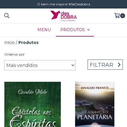
O bem me inspira! #SeDesdobra
0
MENU
PRODUTOS
Início
/
Produtos
Ordenar por
FILTRAR