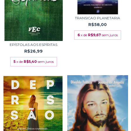
TRANSICAO PLANETARIA
R$58,00
6
x de
R$9,67
sem juros
EPÍSTOLAS AOS ESPÍRITAS
R$26,99
5
x de
R$5,40
sem juros