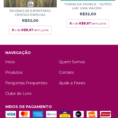
TURMA DA MONICA - OUTRO
LAR: UMA VIAGEM...
PAGINAS DE ESPIRITISMO
R$52,00
CRISTAO ESPECIAL
R$52,00
6
x de
R$8,67
sem juros
6
x de
R$8,67
sem juros
NAVEGAÇÃO
Início
Quem Somos
Produtos
Contato
Perguntas Frequentes
Ajude a Feees
Clube do Livro
MEIOS DE PAGAMENTO