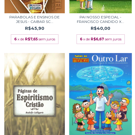
PARABOLAS E ENSINOS DE
PAI NOSSO ESPECIAL -
JESUS - CAIBAR SC...
FRANCISCO CANDIDO X...
R$45,90
R$40,00
6
x de
R$7,65
sem juros
6
x de
R$6,67
sem juros