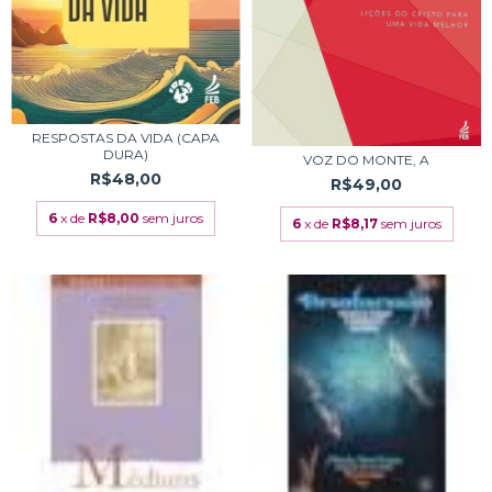
RESPOSTAS DA VIDA (CAPA
DURA)
VOZ DO MONTE, A
R$48,00
R$49,00
6
x de
R$8,00
sem juros
6
x de
R$8,17
sem juros