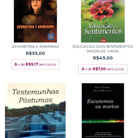
APOMETRIA E ANIMISMO
EDUCACAO DOS SENTIMENTOS
- JASON DE CAMA...
R$55,00
R$45,00
6
x de
R$9,17
sem juros
6
x de
R$7,50
sem juros