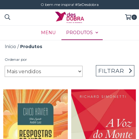
O bem me inspira! #SeDesdobra
0
MENU
PRODUTOS
Início
/
Produtos
Ordenar por
FILTRAR