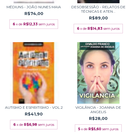
MÉDIUNS - JOÃO NUNES MAIA
DESOBSESSÃO - RELATOS DE
TÉCNICAS E ATEN...
R$74,00
R$89,00
6
x de
R$12,33
sem juros
6
x de
R$14,83
sem juros
AUTISMO E ESPIRITISMO - VOL.2
VIGILÂNCIA - JOANNA DE
ANGELIS
R$41,90
R$28,00
6
x de
R$6,98
sem juros
5
x de
R$5,60
sem juros