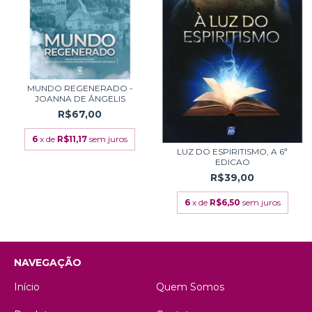
MUNDO REGENERADO -
JOANNA DE ÂNGELIS
R$67,00
6
x de
R$11,17
sem juros
LUZ DO ESPIRITISMO, A 6ª
EDICAO
R$39,00
6
x de
R$6,50
sem juros
NAVEGAÇÃO
Início
Quem Somos