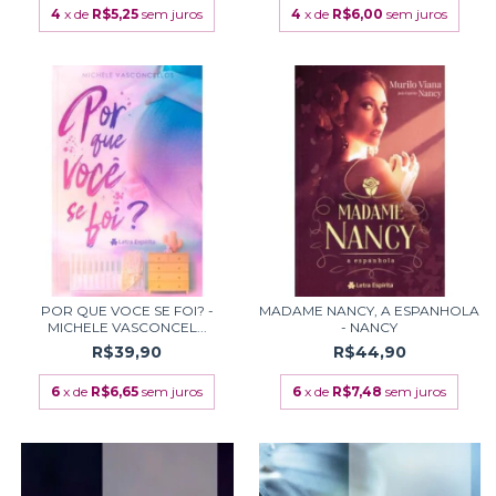
4
x de
R$5,25
sem juros
4
x de
R$6,00
sem juros
POR QUE VOCE SE FOI? -
MADAME NANCY, A ESPANHOLA
MICHELE VASCONCEL...
- NANCY
R$39,90
R$44,90
6
x de
R$6,65
sem juros
6
x de
R$7,48
sem juros