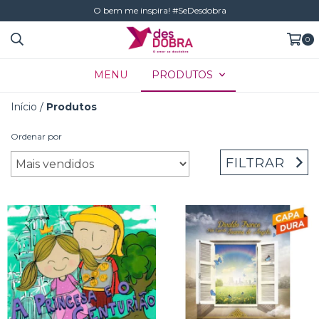
O bem me inspira! #SeDesdobra
0
MENU
PRODUTOS
Início
/
Produtos
Ordenar por
FILTRAR