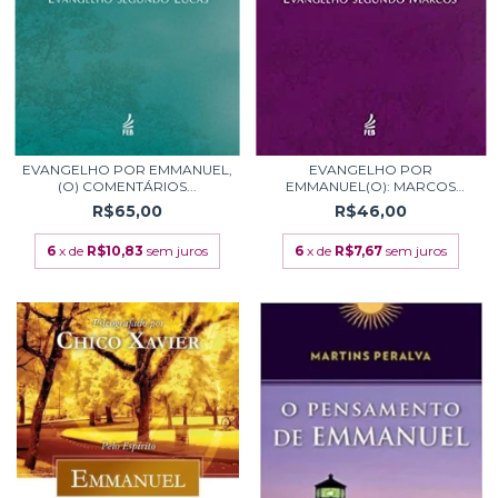
EVANGELHO POR EMMANUEL,
EVANGELHO POR
(O) COMENTÁRIOS...
EMMANUEL(O): MARCOS
COMENT...
R$65,00
R$46,00
6
x de
R$10,83
sem juros
6
x de
R$7,67
sem juros