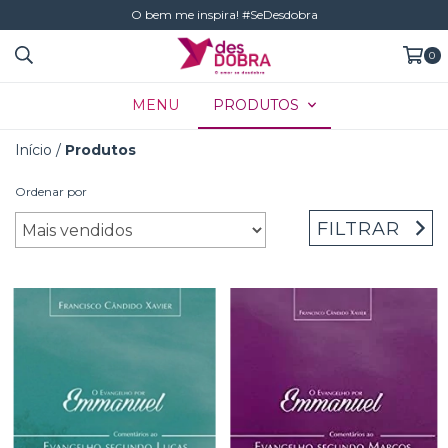
O bem me inspira! #SeDesdobra
0
MENU
PRODUTOS
Início
/
Produtos
Ordenar por
FILTRAR