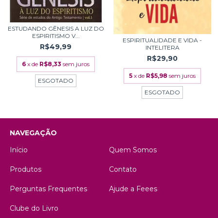
ESTUDANDO GÊNESIS A LUZ DO
ESPIRITISMO V...
ESPIRITUALIDADE E VIDA -
R$49,99
INTELITERA
R$29,90
6
x de
R$8,33
sem juros
5
x de
R$5,98
sem juros
ESGOTADO
ESGOTADO
NAVEGAÇÃO
Início
Quem Somos
Produtos
Contato
Perguntas Frequentes
Ajude a Feees
Clube do Livro