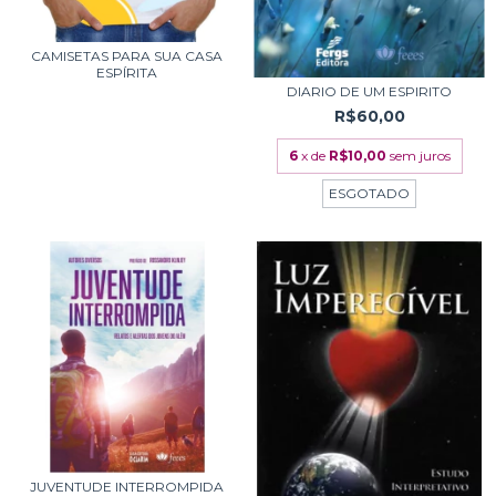
CAMISETAS PARA SUA CASA
ESPÍRITA
DIARIO DE UM ESPIRITO
R$60,00
6
x de
R$10,00
sem juros
ESGOTADO
JUVENTUDE INTERROMPIDA