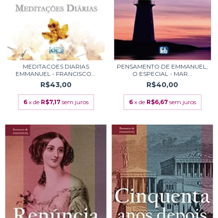
MEDITACOES DIARIAS
PENSAMENTO DE EMMANUEL,
EMMANUEL - FRANCISCO...
O ESPECIAL - MAR...
R$43,00
R$40,00
6
x de
R$7,17
sem juros
6
x de
R$6,67
sem juros