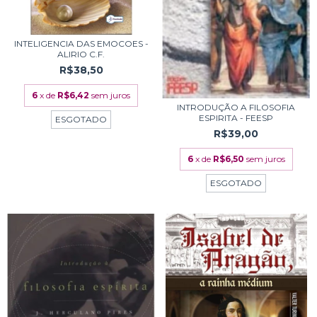
INTELIGENCIA DAS EMOCOES -
ALIRIO C.F.
R$38,50
6
x de
R$6,42
sem juros
INTRODUÇÃO A FILOSOFIA
ESPIRITA - FEESP
ESGOTADO
R$39,00
6
x de
R$6,50
sem juros
ESGOTADO