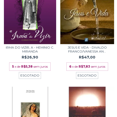
IRMA DO VIZIR, A - HEMINIO C.
JESUS E VIDA - DIVALDO
MIRANDA
FRANCO/VANESSA AN...
R$26,90
R$47,00
5
x de
R$5,38
sem juros
6
x de
R$7,83
sem juros
ESGOTADO
ESGOTADO