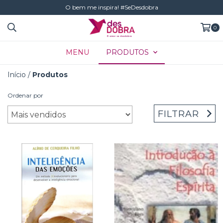
O bem me inspira! #SeDesdobra
0
MENU
PRODUTOS
Início
/
Produtos
Ordenar por
FILTRAR