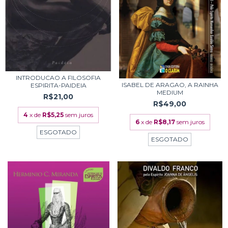
INTRODUCAO A FILOSOFIA
ISABEL DE ARAGAO, A RAINHA
ESPIRITA-PAIDEIA
MEDIUM
R$21,00
R$49,00
4
x de
R$5,25
sem juros
6
x de
R$8,17
sem juros
ESGOTADO
ESGOTADO