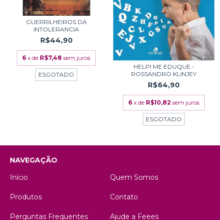
GUERRILHEIROS DA
INTOLERANCIA
R$44,90
6
x de
R$7,48
sem juros
HELP! ME EDUQUE -
ROSSANDRO KLINJEY
ESGOTADO
R$64,90
6
x de
R$10,82
sem juros
ESGOTADO
NAVEGAÇÃO
Início
Quem Somos
Produtos
Contato
Perguntas Frequentes
Ajude a Feees